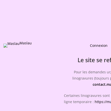
Maslau
Connexion
Le site se re
Pour les demandes ur
linogravures (toujours p
contact.m
Certaines linogravures sont
ligne temporaire :
https://m