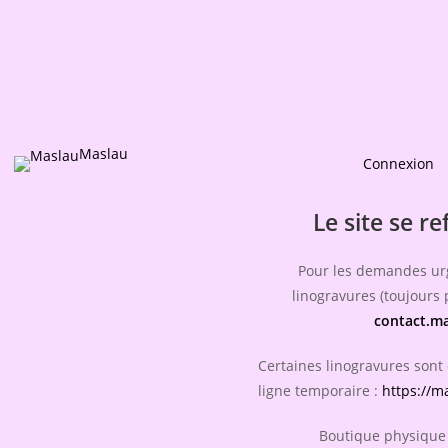
Maslau
Connexion
Le site se re
Pour les demandes ur
linogravures (toujours p
contact.m
Certaines linogravures sont
ligne temporaire :
https://m
Boutique physique 