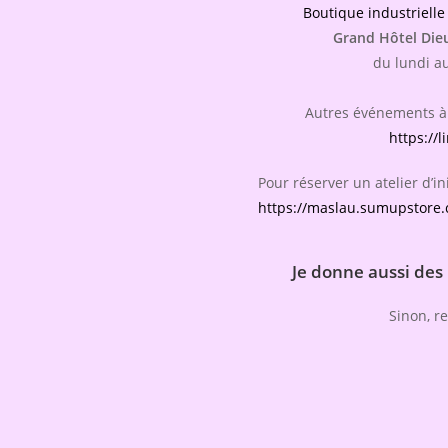
Boutique industrielle
Grand Hôtel Die
du lundi a
Autres événements à 
https://l
Pour réserver un atelier d’ini
https://maslau.sumupstore.c
Je donne aussi des
Sinon, re