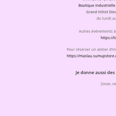
Boutique industrielle
Grand Hôtel Die
du lundi a
Autres événements à 
https://l
Pour réserver un atelier d’ini
https://maslau.sumupstore.c
Je donne aussi des
Sinon, re