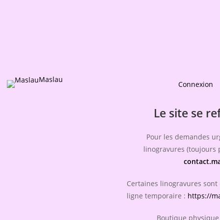
Maslau
Connexion
Le site se re
Pour les demandes ur
linogravures (toujours p
contact.m
Certaines linogravures sont
ligne temporaire :
https://m
Boutique physique 